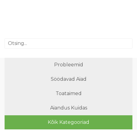
Probleemid
Söödavad Aiad
Toataimed
Aiandus Kuidas
Kõik Kategooriad