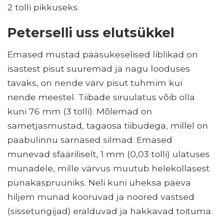
2 tolli pikkuseks.
Peterselli uss elutsükkel
Emased mustad pääsukeselised liblikad on
isastest pisut suuremad ja nagu looduses
tavaks, on nende värv pisut tuhmim kui
nende meestel. Tiibade siruulatus võib olla
kuni 76 mm (3 tolli). Mõlemad on
sametjasmustad, tagaosa tiibudega, millel on
paabulinnu sarnased silmad. Emased
munevad sfääriliselt, 1 mm (0,03 tolli) ulatuses
munadele, mille värvus muutub helekollasest
punakaspruuniks. Neli kuni üheksa päeva
hiljem munad kooruvad ja noored vastsed
(sissetungijad) eralduvad ja hakkavad toituma.