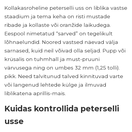
Kollakasroheline peterselli uss on liblika vastse
staadium ja tema keha on risti mustade
ribade ja kollaste või oranžide laikudega.
Eespool nimetatud “sarved” on tegelikult
lõhnaelundid. Noored vastsed näevad välja
sarnased, kuid neil võivad olla seljad. Pupp või
krüsalis on tuhmhall ja must-pruuni
värvusega ning on umbes 32 mm (1,25 tolli).
pikk. Need talvitunud talved kinnituvad varte
või langenud lehtede külge ja ilmuvad
liblikatena aprillis-mais.
Kuidas kontrollida peterselli
usse