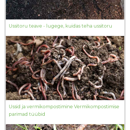
Ussitoru teave - lugege, kuidas teha ussitoru
Ussid ja vermikompostimine Vermikompostimise
parimad tüübid