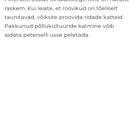
raskem. Kui leiate, et röövikud on tõeliselt
taunitavad, võiksite proovida ridade katteid.
Pakkunud põllukultuuride katmine võib
aidata peterselli usse peletada.