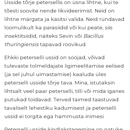
Usside tõrje petersellis on üsna lihtne, kui te
tõesti soovite nende likvideerimist. Neid on
lihtne märgata ja käsitsi valida. Neid ründavad
loomulikult ka parasiidid või kui peate, siis
insektitsiidid, näiteks Sevin või
Bacillus
thuringiensis
tapavad röövikud.
Ehkki peterselli ussid on sööjad, võivad
tulevaste tolmeldajate ligimeelitamise eelised
(ja sel juhul uimastamise) kaaluda üles
peterselli usside tõrje tava. Mina, istutaksin
lihtsalt veel paar peterselli, tilli või mida iganes
putukad toidavad. Terved taimed taastuvad
tavaliselt lehestiku kadumisest ja peterselli
ussid ei torgita ega hammusta inimesi.
Peterselli usside kindlakstegemine on natuke