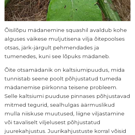
Õisilõpu mädanemine squashil avaldub kohe
alguses väikese muljutisena vilja õitepoolses
otsas, järk-järgult pehmendades ja
tumenedes, kuni see lõpuks mädaneb.
Õite otsamädanik on kaltsiumipuudus, mida
tunnistab seene poolt põhjustatud tumeda
mädanemise piirkonna teisene probleem.
Selle kaltsiumi puuduse pinnases põhjustavad
mitmed tegurid, sealhulgas äärmuslikud
mulla niiskuse muutused, liigne viljastamine
või tavaliselt viljelusest põhjustatud
juurekahjustus. Juurikahjustuste korral võisid