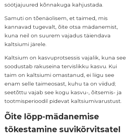
söötjajuured kõnnakuga kahjustada.
Samuti on tõenäolisem, et taimed, mis
kannavad tugevalt, õite otsa mädanemist,
kuna neil on suurem vajadus täiendava
kaltsiumi järele.
Kaltsium on kasvuprotsessis vajalik, kuna see
soodustab rakuseina tervislikku kasvu. Kui
taim on kaltsiumi omastanud, ei liigu see
enam selle taimeosast, kuhu ta on viidud;
seetõttu vajab see kogu kasvu-, õitsemis- ja
tootmisperioodil pidevat kaltsiumivarustust.
Õite lõpp-mädanemise
tõkestamine suvikõrvitsatel