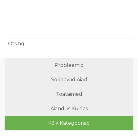
Probleemid
Söödavad Aiad
Toataimed
Aiandus Kuidas
Kõik Kategooriad