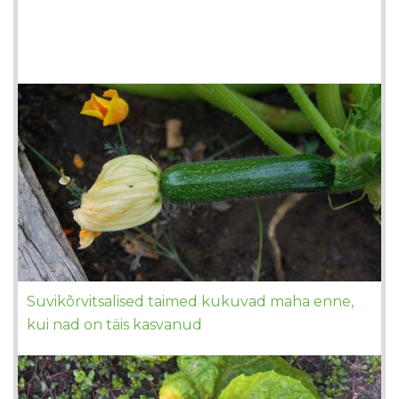
Suvikõrvitsalised taimed kukuvad maha enne,
kui nad on täis kasvanud