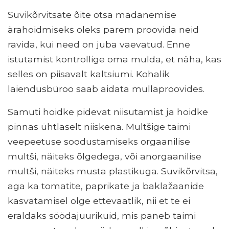
Suvikõrvitsate õite otsa mädanemise
ärahoidmiseks oleks parem proovida neid
ravida, kui need on juba vaevatud. Enne
istutamist kontrollige oma mulda, et näha, kas
selles on piisavalt kaltsiumi. Kohalik
laiendusbüroo saab aidata mullaproovides.
Samuti hoidke pidevat niisutamist ja hoidke
pinnas ühtlaselt niiskena. Multšige taimi
veepeetuse soodustamiseks orgaanilise
multši, näiteks õlgedega, või anorgaanilise
multši, näiteks musta plastikuga. Suvikõrvitsa,
aga ka tomatite, paprikate ja baklažaanide
kasvatamisel olge ettevaatlik, nii et te ei
eraldaks söödajuurikuid, mis paneb taimi