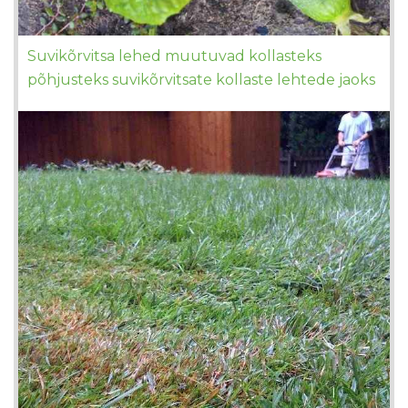
Suvikõrvitsa lehed muutuvad kollasteks
põhjusteks suvikõrvitsate kollaste lehtede jaoks