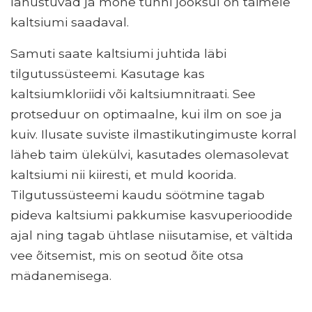
lahustuvad ja mõne tunni jooksul on taimele
kaltsiumi saadaval.
Samuti saate kaltsiumi juhtida läbi
tilgutussüsteemi. Kasutage kas
kaltsiumkloriidi või kaltsiumnitraati. See
protseduur on optimaalne, kui ilm on soe ja
kuiv. Ilusate suviste ilmastikutingimuste korral
läheb taim ülekülvi, kasutades olemasolevat
kaltsiumi nii kiiresti, et muld koorida.
Tilgutussüsteemi kaudu söötmine tagab
pideva kaltsiumi pakkumise kasvuperioodide
ajal ning tagab ühtlase niisutamise, et vältida
vee õitsemist, mis on seotud õite otsa
mädanemisega.