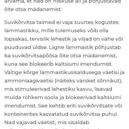
arvama, et nad on niiskuse all ja põhjustavad
õite otsa mädanemist.
Suvikõrvitsa taimed ei vaja suurtes kogustes
lämmastikku, mille tulemuseks võib olla
lopsakas, tervislik lehestik ja viljad on vähe või
puuduvad üldse. Liigne lämmastik põhjustab
ka suvikõrvitsapõõsa õite otsa mädanemist,
kuna see blokeerib kaltsiumi imendumist.
Vältige kõrge lämmastikusisaldusega väetisi ja
ammoniaagivaetisi (näiteks värsket sõnnikut),
mis stimuleerivad lehestiku kasvu, lisavad
mulda rohkem soola ja blokeerivad kaltsiumi
imendumist. See kehtib eriti suvikõrvitsate või
konteinerites kasvatatud suvikõrvitsa puhul.
Nad vajavad väetist, mis sisaldab