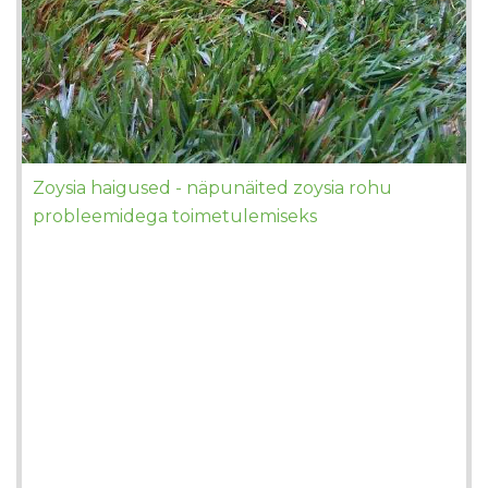
Zoysia haigused - näpunäited zoysia rohu
probleemidega toimetulemiseks