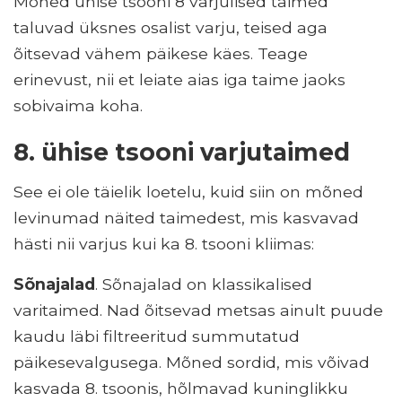
Mõned ühise tsooni 8 varjulised taimed
taluvad üksnes osalist varju, teised aga
õitsevad vähem päikese käes. Teage
erinevust, nii et leiate aias iga taime jaoks
sobivaima koha.
8. ühise tsooni varjutaimed
See ei ole täielik loetelu, kuid siin on mõned
levinumad näited taimedest, mis kasvavad
hästi nii varjus kui ka 8. tsooni kliimas:
Sõnajalad
. Sõnajalad on klassikalised
varitaimed. Nad õitsevad metsas ainult puude
kaudu läbi filtreeritud summutatud
päikesevalgusega. Mõned sordid, mis võivad
kasvada 8. tsoonis, hõlmavad kuninglikku