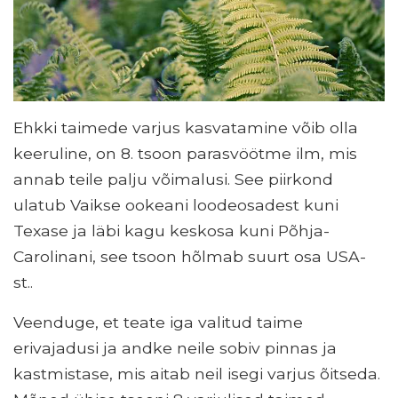
Ehkki taimede varjus kasvatamine võib olla
keeruline, on 8. tsoon parasvöötme ilm, mis
annab teile palju võimalusi. See piirkond
ulatub Vaikse ookeani loodeosadest kuni
Texase ja läbi kagu keskosa kuni Põhja-
Carolinani, see tsoon hõlmab suurt osa USA-
st..
Veenduge, et teate iga valitud taime
erivajadusi ja andke neile sobiv pinnas ja
kastmistase, mis aitab neil isegi varjus õitseda.