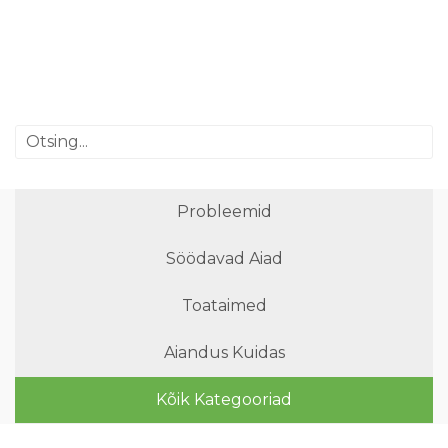
Probleemid
Söödavad Aiad
Toataimed
Aiandus Kuidas
Kõik Kategooriad