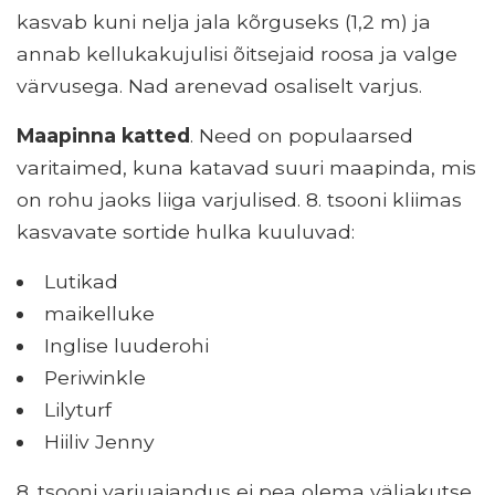
kasvab kuni nelja jala kõrguseks (1,2 m) ja
annab kellukakujulisi õitsejaid roosa ja valge
värvusega. Nad arenevad osaliselt varjus.
Maapinna katted
. Need on populaarsed
varitaimed, kuna katavad suuri maapinda, mis
on rohu jaoks liiga varjulised. 8. tsooni kliimas
kasvavate sortide hulka kuuluvad:
Lutikad
maikelluke
Inglise luuderohi
Periwinkle
Lilyturf
Hiiliv Jenny
8. tsooni varjuaiandus ei pea olema väljakutse.