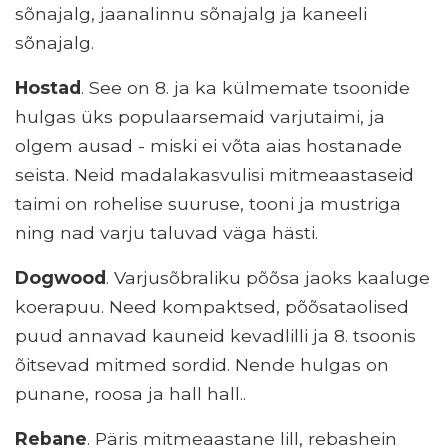
sõnajalg, jaanalinnu sõnajalg ja kaneeli
sõnajalg.
Hostad
. See on 8. ja ka külmemate tsoonide
hulgas üks populaarsemaid varjutaimi, ja
olgem ausad - miski ei võta aias hostanade
seista. Neid madalakasvulisi mitmeaastaseid
taimi on rohelise suuruse, tooni ja mustriga
ning nad varju taluvad väga hästi.
Dogwood
. Varjusõbraliku põõsa jaoks kaaluge
koerapuu. Need kompaktsed, põõsataolised
puud annavad kauneid kevadlilli ja 8. tsoonis
õitsevad mitmed sordid. Nende hulgas on
punane, roosa ja hall hall..
Rebane
. Päris mitmeaastane lill, rebashein