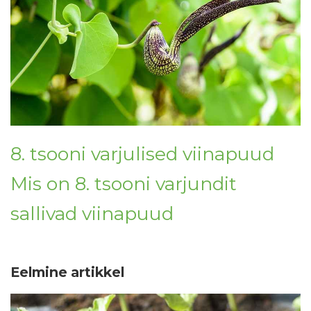
8. tsooni varjulised viinapuud
Mis on 8. tsooni varjundit
sallivad viinapuud
Eelmine artikkel