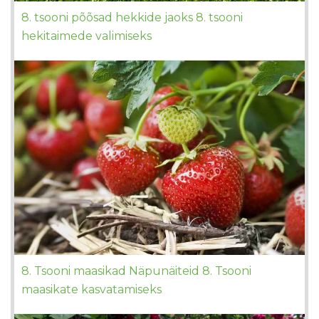
8. tsooni põõsad hekkide jaoks 8. tsooni
hekitaimede valimiseks
8. Tsooni maasikad Näpunäiteid 8. Tsooni
maasikate kasvatamiseks