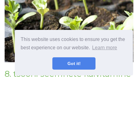
This website uses cookies to ensure you get the
best experience on our website.
Learn more
Got it!
8. tsooni seemnete käivitamine
Siit saate teada, millal alustada
tsooni 8 seemnete kasutamist