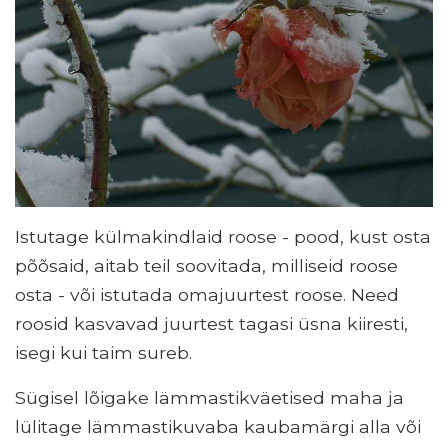
Istutage külmakindlaid roose - pood, kust osta
põõsaid, aitab teil soovitada, milliseid roose
osta - või istutada omajuurtest roose. Need
roosid kasvavad juurtest tagasi üsna kiiresti,
isegi kui taim sureb.
Sügisel lõigake lämmastikväetised maha ja
lülitage lämmastikuvaba kaubamärgi alla või