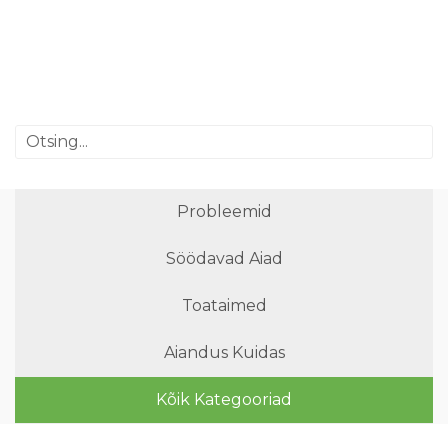
Probleemid
Söödavad Aiad
Toataimed
Aiandus Kuidas
Kõik Kategooriad