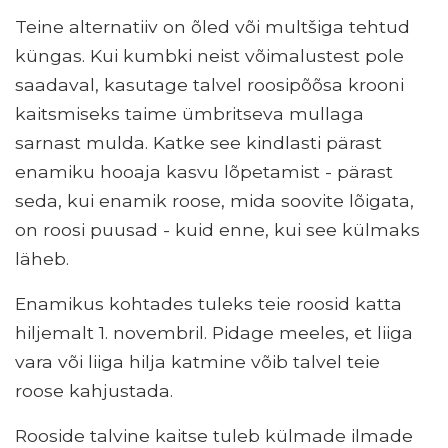
Teine alternatiiv on õled või multšiga tehtud
küngas. Kui kumbki neist võimalustest pole
saadaval, kasutage talvel roosipõõsa krooni
kaitsmiseks taime ümbritseva mullaga
sarnast mulda. Katke see kindlasti pärast
enamiku hooaja kasvu lõpetamist - pärast
seda, kui enamik roose, mida soovite lõigata,
on roosi puusad - kuid enne, kui see külmaks
läheb.
Enamikus kohtades tuleks teie roosid katta
hiljemalt 1. novembril. Pidage meeles, et liiga
vara või liiga hilja katmine võib talvel teie
roose kahjustada.
Rooside talvine kaitse tuleb külmade ilmade