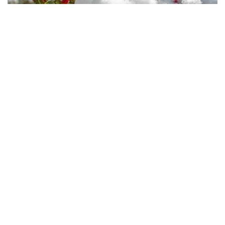
Talvine kaitse asaleade eest,
mis hooldavad asalea põõsaid
talvel