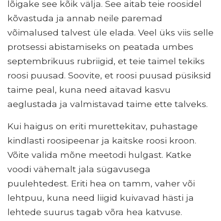
lõigake see kõik välja. See aitab teie roosidel
kõvastuda ja annab neile paremad
võimalused talvest üle elada. Veel üks viis selle
protsessi abistamiseks on peatada umbes
septembrikuus rubriigid, et teie taimel tekiks
roosi puusad. Soovite, et roosi puusad püsiksid
taime peal, kuna need aitavad kasvu
aeglustada ja valmistavad taime ette talveks.
Kui haigus on eriti murettekitav, puhastage
kindlasti roosipeenar ja kaitske roosi kroon.
Võite valida mõne meetodi hulgast. Katke
voodi vähemalt jala sügavusega
puulehtedest. Eriti hea on tamm, vaher või
lehtpuu, kuna need liigid kuivavad hästi ja
lehtede suurus tagab võra hea katvuse.