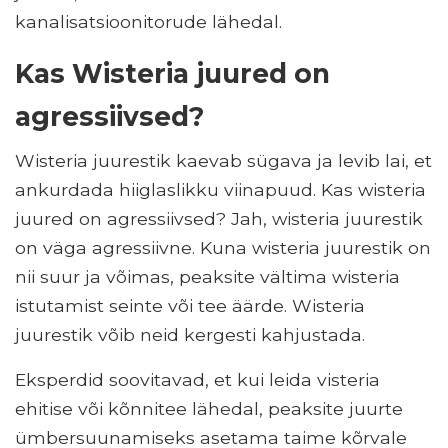
kanalisatsioonitorude lähedal.
Kas Wisteria juured on
agressiivsed?
Wisteria juurestik kaevab sügava ja levib lai, et
ankurdada hiiglaslikku viinapuud. Kas wisteria
juured on agressiivsed? Jah, wisteria juurestik
on väga agressiivne. Kuna wisteria juurestik on
nii suur ja võimas, peaksite vältima wisteria
istutamist seinte või tee äärde. Wisteria
juurestik võib neid kergesti kahjustada.
Eksperdid soovitavad, et kui leida visteria
ehitise või kõnnitee lähedal, peaksite juurte
ümbersuunamiseks asetama taime kõrvale