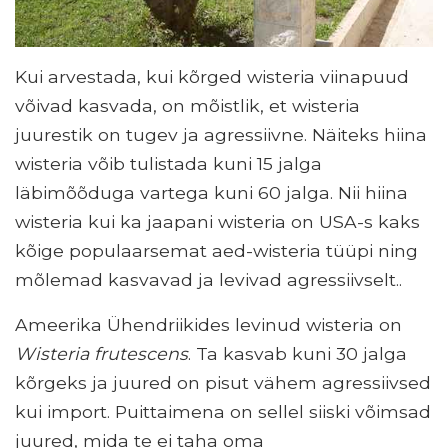
Kui arvestada, kui kõrged wisteria viinapuud
võivad kasvada, on mõistlik, et wisteria
juurestik on tugev ja agressiivne. Näiteks hiina
wisteria võib tulistada kuni 15 jalga
läbimõõduga vartega kuni 60 jalga. Nii hiina
wisteria kui ka jaapani wisteria on USA-s kaks
kõige populaarsemat aed-wisteria tüüpi ning
mõlemad kasvavad ja levivad agressiivselt..
Ameerika Ühendriikides levinud wisteria on
Wisteria frutescens
. Ta kasvab kuni 30 jalga
kõrgeks ja juured on pisut vähem agressiivsed
kui import. Puittaimena on sellel siiski võimsad
juured, mida te ei taha oma