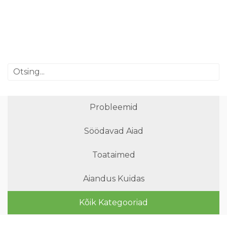
Probleemid
Söödavad Aiad
Toataimed
Aiandus Kuidas
Kõik Kategooriad