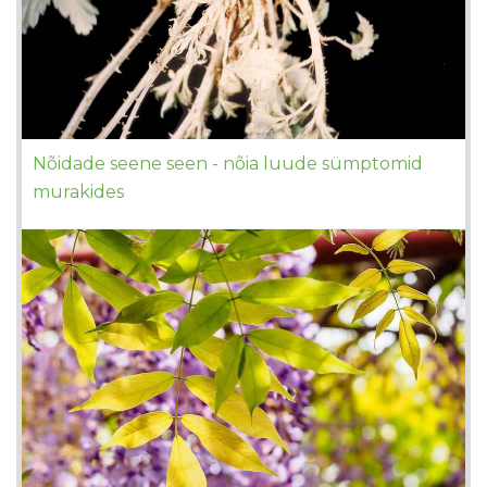
Nõidade seene seen - nõia luude sümptomid
murakides