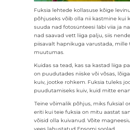
Fuksia lehtede kollasuse kõige levin
põhjuseks võib olla nii kastmine kui k
suuda nad fotosünteesi läbi viia ja na
nad saavad vett liiga palju, siis nen
piisavalt hapnikuga varustada, mille
muutumas.
Kuidas sa tead, kas sa kastad liiga p
on puudutades niiske või võsas, lõi
kuiv, jootke rohkem. Fuksia tuleks jo
puudutamiseks kuiv, kuid mitte ena
Teine võimalik põhjus, miks fuksial
eriti kui teie fuksia on mitu aastat
võisid olla kuivanud. Võite magneesi
vees lahustatud Epsomi soolad.