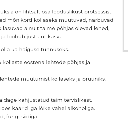
uksia on lihtsalt osa looduslikust protsessist.
hed mõnikord kollaseks muutuvad, närbuvad
llasuvad ainult taime põhjas olevad lehed,
 ja loobub just uut kasvu.
 olla ka haiguse tunnuseks.
b kollaste eostena lehtede põhjas ja
lehtede muutumist kollaseks ja pruuniks.
ldage kahjustatud taim tervislikest.
es käärid iga lõike vahel alkoholiga.
, fungitsiidiga.