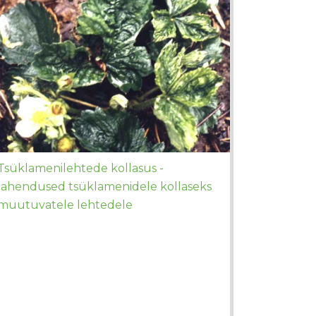
Tsüklamenilehtede kollasus -
lahendused tsüklamenidele kollaseks
muutuvatele lehtedele