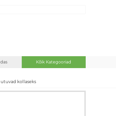
idas
Kõik Kategooriad
uutuvad kollaseks