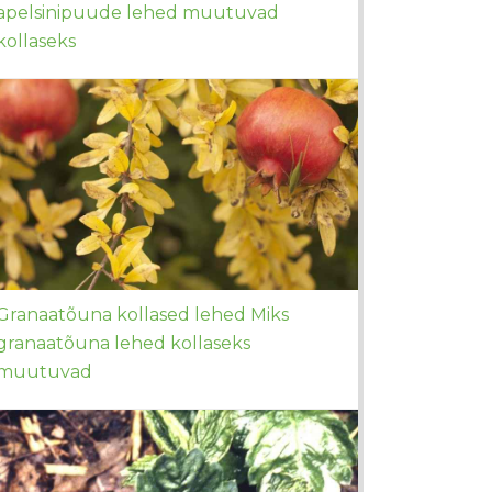
apelsinipuude lehed muutuvad
kollaseks
Granaatõuna kollased lehed Miks
granaatõuna lehed kollaseks
muutuvad