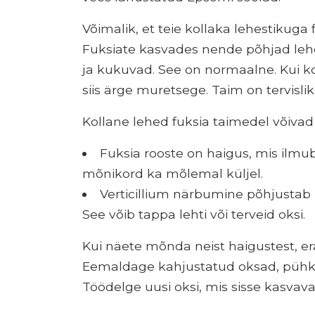
Võimalik, et teie kollaka lehestikuga f
Fuksiate kasvades nende põhjad le
ja kukuvad. See on normaalne. Kui ko
siis ärge muretsege. Taim on tervislik
Kollane lehed fuksia taimedel võivad
Fuksia rooste on haigus, mis ilmu
mõnikord ka mõlemal küljel.
Verticillium närbumine põhjustab 
See võib tappa lehti või terveid oksi.
Kui näete mõnda neist haigustest, era
Eemaldage kahjustatud oksad, pühkid
Töödelge uusi oksi, mis sisse kasvavad