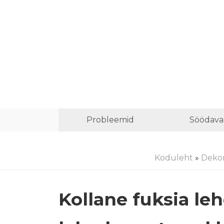
Probleemid
Söödava
Koduleht
»
Dekor
Kollane fuksia le