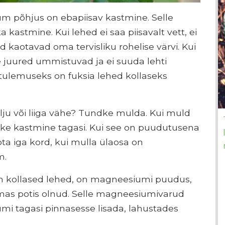
um põhjus on ebapiisav kastmine. Selle
a kastmine. Kui lehed ei saa piisavalt vett, ei
d kaotavad oma tervisliku rohelise värvi. Kui
de juured ummistuvad ja ei suuda lehti
 tulemuseks on fuksia lehed kollaseks
alju või liiga vähe? Tundke mulda. Kui muld
gake kastmine tagasi. Kui see on puudutusena
ota iga kord, kui mulla ülaosa on
m.
 on kollased lehed, on magneesiumi puudus,
 samas potis olnud. Selle magneesiumivarud
umi tagasi pinnasesse lisada, lahustades