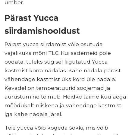
ümber.
Pärast Yucca
siirdamishooldust
Pärast yucca siirdamist võib osutuda
vajalikuks mõni TLC. Kui sademeid pole
oodata, tuleks sügisel liigutatud Yucca
kastmist korra nädalas. Kahe nädala pärast
vähendage kastmist üks kord üle nädala.
Kevadel on temperatuurid soojemad ja
aurustumine toimub. Hoidke taime kuu aega
mõõdukalt niiskena ja vähendage kastmist
iga kahe nädala järel.
Teie yucca võib kogeda šokki, mis võib