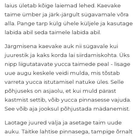
laius ületab kõige laiemad lehed. Kaevake
taime ümber ja järk-järgult sügavamale võra
alla. Pange tarp külg ühele küljele ja kasutage
labida abil seda taimele labida abil.
Järgmisena kaevake auk nii sügavale kui
juurestik ja kaks korda lai siirdamiskohta. Üks
nipp liigutatavate yucca taimede peal - lisage
uue augu keskele veidi mulda, mis tõstab
varreta yucca istutamisel natuke üles. Selle
põhjuseks on asjaolu, et kui muld pärast
kastmist settib, võib yucca pinnasesse vajuda.
See võib aja jooksul põhjustada mädanemist.
Laotage juured välja ja asetage taim uude
auku. Täitke lahtise pinnasega, tampige õrnalt