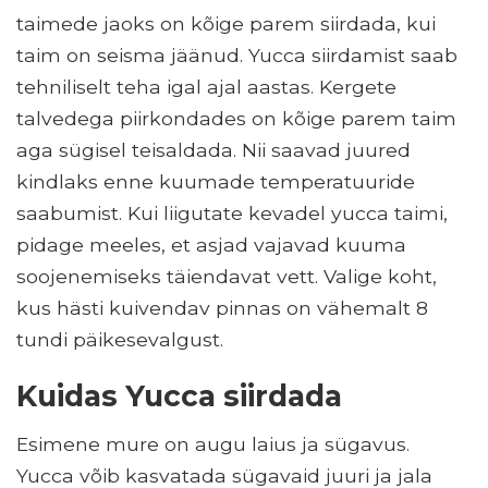
taimede jaoks on kõige parem siirdada, kui
taim on seisma jäänud. Yucca siirdamist saab
tehniliselt teha igal ajal aastas. Kergete
talvedega piirkondades on kõige parem taim
aga sügisel teisaldada. Nii saavad juured
kindlaks enne kuumade temperatuuride
saabumist. Kui liigutate kevadel yucca taimi,
pidage meeles, et asjad vajavad kuuma
soojenemiseks täiendavat vett. Valige koht,
kus hästi kuivendav pinnas on vähemalt 8
tundi päikesevalgust.
Kuidas Yucca siirdada
Esimene mure on augu laius ja sügavus.
Yucca võib kasvatada sügavaid juuri ja jala