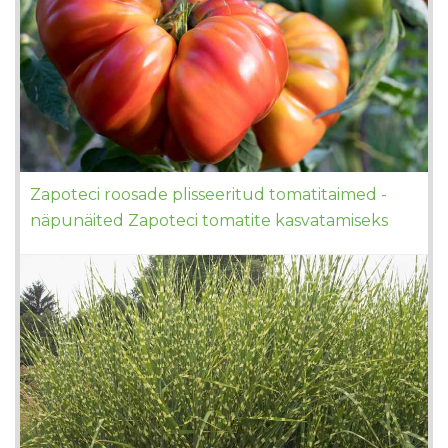
Zapoteci roosade plisseeritud tomatitaimed -
näpunäited Zapoteci tomatite kasvatamiseks