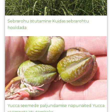
Sebrarohu istutamine Kuidas sebrarohtu
hooldada
Yucca seemede paljundamise näpunäited Yucca