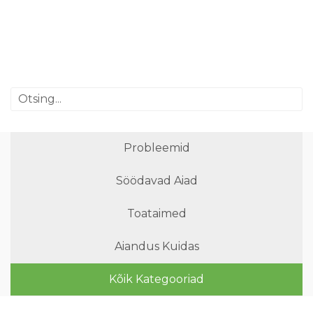
Probleemid
Söödavad Aiad
Toataimed
Aiandus Kuidas
Kõik Kategooriad