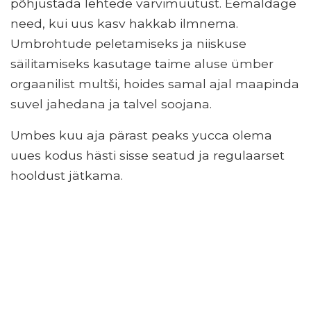
põhjustada lehtede värvimuutust. Eemaldage
need, kui uus kasv hakkab ilmnema.
Umbrohtude peletamiseks ja niiskuse
säilitamiseks kasutage taime aluse ümber
orgaanilist multši, hoides samal ajal maapinda
suvel jahedana ja talvel soojana.
Umbes kuu aja pärast peaks yucca olema
uues kodus hästi sisse seatud ja regulaarset
hooldust jätkama.