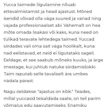
Yucca taimede liigutamine nõuab
ettevalmistamist ja head ajastust. Mõned
isendid võivad olla väga suured ja vanad ning
vajada professionaalset abi. Vähemalt on hea
mõte omada lisakäsi või kaks, kuna need on
tülikad teravate lehtedega taimed. Yuccad
siirdades vali oma sait väga hoolikalt, kuna
nad eelistavad, et neid ei liigutataks sageli.
Eeldage, et see saabub mõneks kuuks, ja ärge
imestage, kui juhtub natuke siirdamisšokki.
Taim raputab selle tavaliselt ära umbes
nädala pärast.
Nagu öeldakse: "ajastus on kõik." Teades,
millal yuccasid teisaldada saate, on teil parim
võimalus edu saavutamiseks. Enamiku