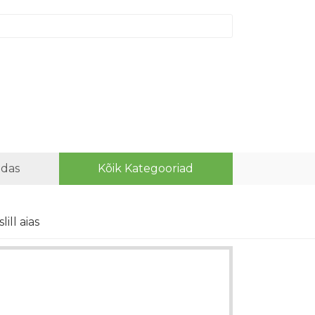
idas
Kõik Kategooriad
ill aias