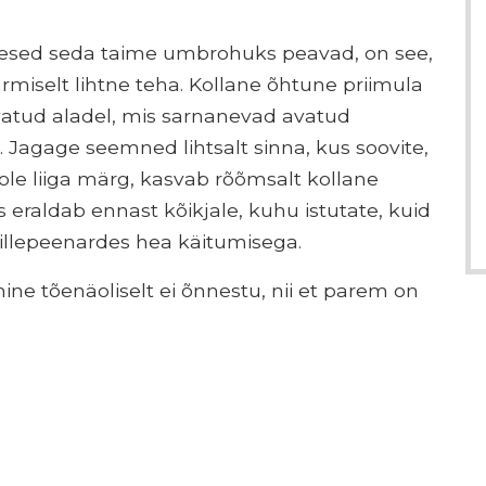
imesed seda taime umbrohuks peavad, on see,
rmiselt lihtne teha. Kollane õhtune priimula
vatud aladel, mis sarnanevad avatud
. Jagage seemned lihtsalt sinna, kus soovite,
pole liiga märg, kasvab rõõmsalt kollane
 eraldab ennast kõikjale, kuhu istutate, kuid
e lillepeenardes hea käitumisega.
e tõenäoliselt ei õnnestu, nii et parem on