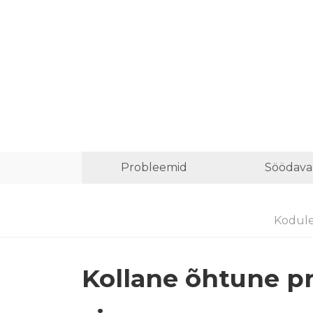
Probleemid
Söödava
Kodul
Kollane õhtune pr