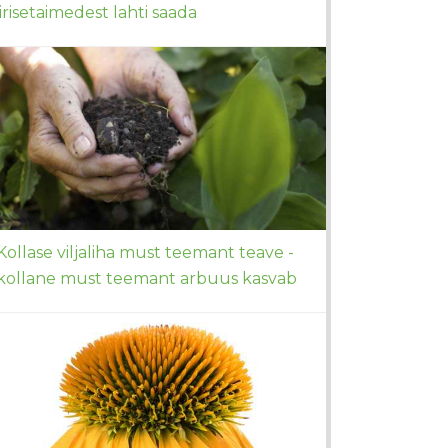
iirisetaimedest lahti saada
Kollase viljaliha must teemant teave -
kollane must teemant arbuus kasvab