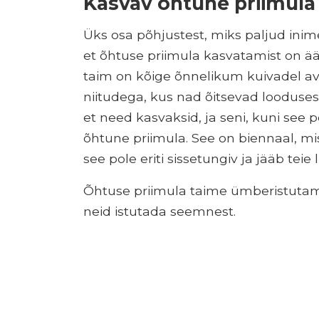
Kasvav õhtune priimula
Üks osa põhjustest, miks paljud in
et õhtuse priimula kasvatamist on ää
taim on kõige õnnelikum kuivadel a
niitudega, kus nad õitsevad looduses
et need kasvaksid, ja seni, kuni see 
õhtune priimula. See on biennaal, mis
see pole eriti sissetungiv ja jääb tei
Õhtuse priimula taime ümberistutamin
neid istutada seemnest.