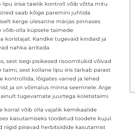
lipu iirise täielik kontroll võib võtta mitu
streid saab kõige paremini juhtida
selt kerge ülesanne märjas pinnases.
 võib-olla küpsete taimede
 koristajat. Kandke tugevaid kindaid ja
vad nahka ärritada.
, sest isegi pisikesed risoomitükid võivad
taimi, sest kollane lipu iiris tärkab pärast
e kontrollida, lõigates varred ja lehed
emist ja on võimalus minna seemnele. Ärge
 ainult tugevamate juurtega koletistaimi.
e korral võib olla vajalik kemikaalide
 vees kasutamiseks toodetud toodete kujul.
 riigid piiravad herbitsiidide kasutamist