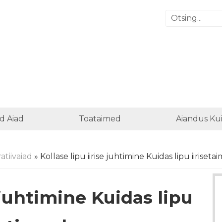
d Aiad
Toataimed
Aiandus Ku
atiivaiad
» Kollase lipu iirise juhtimine Kuidas lipu iiriset
e juhtimine Kuidas lipu