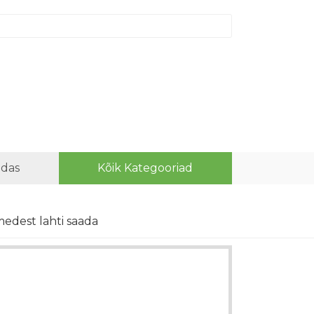
idas
Kõik Kategooriad
aimedest lahti saada