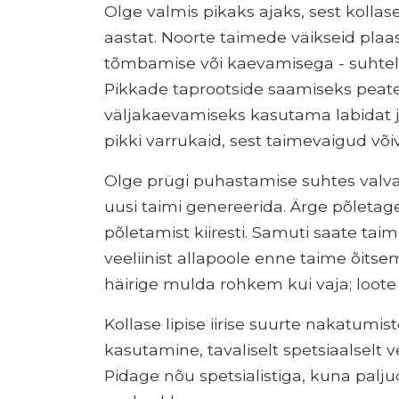
Olge valmis pikaks ajaks, sest kollase 
aastat. Noorte taimede väikseid plaa
tõmbamise või kaevamisega - suhteli
Pikkade taprootside saamiseks peate
väljakaevamiseks kasutama labidat ja
pikki varrukaid, sest taimevaigud või
Olge prügi puhastamise suhtes valvas
uusi taimi genereerida. Ärge põletage 
põletamist kiiresti. Samuti saate taim
veeliinist allapoole enne taime õits
häirige mulda rohkem kui vaja; loote
Kollase lipise iirise suurte nakatumist
kasutamine, tavaliselt spetsiaalselt
Pidage nõu spetsialistiga, kuna paljud