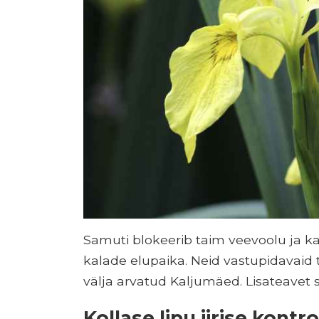
Samuti blokeerib taim veevoolu ja ka
kalade elupaika. Neid vastupidavaid
välja arvatud Kaljumäed. Lisateavet sel
Kollase lipu iirise kontro