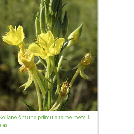
Kollane õhtune priimula taime metslill
aias