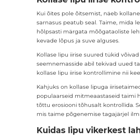
Kui õites pole õitsemist, näeb kollane 
sarnasus peatub seal. Taime, mida l
hõlpsasti märgata mõõgataoliste leht
kevade lõpus ja suve alguses.
Kollase lipu iirise suured tükid võiva
seemnemasside abil tekivad uued tai
kollase lipu iirise kontrollimine nii kee
Kahjuks on kollase lipuga iirisetaim
populaarseid mitmeaastaseid taimi h
tõttu erosiooni tõhusalt kontrollida. 
mis taime põgenemise tagajärjel ilm
Kuidas lipu vikerkest la