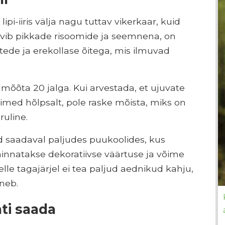
lipi-iiris välja nagu tuttav vikerkaar, kuid
evib pikkade risoomide ja seemnena, on
ede ja erekollase õitega, mis ilmuvad
d mõõta 20 jalga. Kui arvestada, et ujuvate
med hõlpsalt, pole raske mõista, miks on
ruline.
ed saadaval paljudes puukoolides, kus
innatakse dekoratiivse väärtuse ja võime
Selle tagajärjel ei tea paljud aednikud kahju,
neb.
hti saada