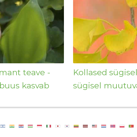
emant teave -
Kollased sügisel
rbuus kasvab
sügisel muutuv