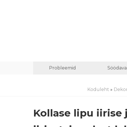
Probleemid
Söödava
Koduleht
»
Dekor
Kollase lipu iiris