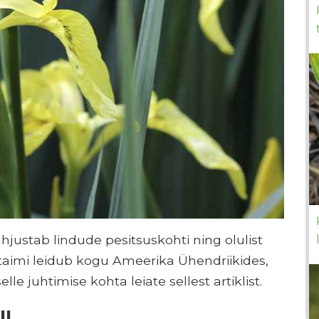
hjustab lindude pesitsuskohti ning olulist
 taimi leidub kogu Ameerika Ühendriikides,
le juhtimise kohta leiate sellest artiklist.
ll