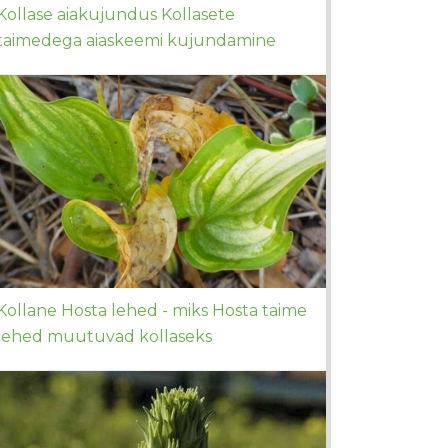
Kollase aiakujundus Kollasete
taimedega aiaskeemi kujundamine
Kollane Hosta lehed - miks Hosta taime
lehed muutuvad kollaseks