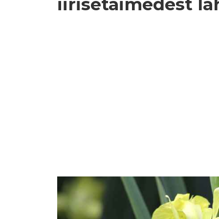
iirisetaimedest la